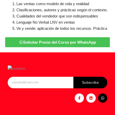
Las ventas como modelo de vida y realidad
Clasificaciones, autores y prácticas según el contexto.
Cualidades del vendedor que son indispensables
Lenguaje No Verbal LNV en ventas
Ve y vende: aplicación de todos los recursos. Práctica
Solicitar Precio del Curso por WhatsApp
Subscribe
F
L
W
a
i
h
c
n
a
e
k
t
b
e
s
o
d
a