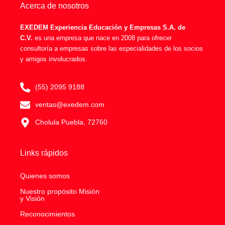
o
i
p
Acerca de nosotros
k
n
p
-
f
EXEDEM Experiencia Educación y Empresas S.A. de
C.V.
es una empresa que nace en 2008 para ofrecer
consultoría a empresas sobre las especialidades de los socios
y amigos involucrados.
(55) 2095 9188
ventas@exedem.com
Cholula Puebla, 72760
Links rápidos
Quienes somos
Nuestro propósito Misión
y Visión
Reconocimientos