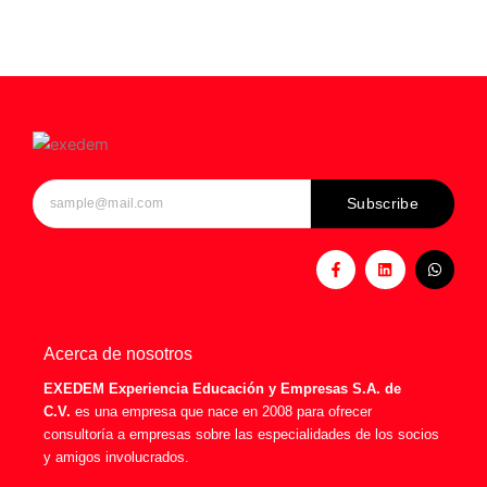
Subscribe
F
L
W
a
i
h
c
n
a
e
k
t
b
e
s
o
d
a
o
i
p
Acerca de nosotros
k
n
p
-
EXEDEM Experiencia Educación y Empresas S.A. de
f
C.V.
es una empresa que nace en 2008 para ofrecer
consultoría a empresas sobre las especialidades de los socios
y amigos involucrados.