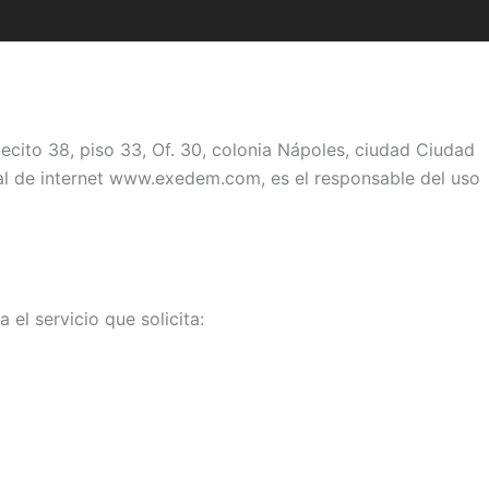
ito 38, piso 33, Of. 30, colonia Nápoles, ciudad Ciudad
tal de internet www.exedem.com, es el responsable del uso
el servicio que solicita: