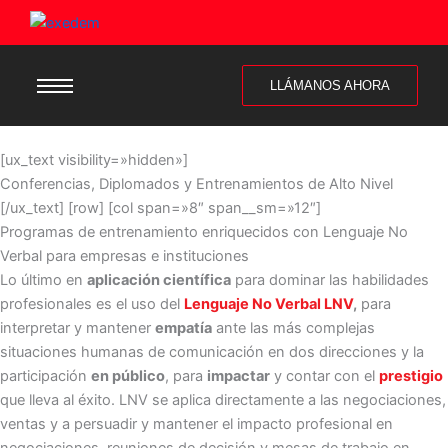
LLÁMANOS AHORA
[ux_text visibility=»hidden»]
Conferencias, Diplomados y Entrenamientos de Alto Nivel
[/ux_text] [row] [col span=»8″ span__sm=»12″]
Programas de entrenamiento enriquecidos con Lenguaje No
Verbal para empresas e instituciones
Lo último en
aplicación científica
para dominar las habilidades
profesionales es el uso del
Lenguaje No Verbal LNV
,
para
interpretar y mantener
empatía
ante las más complejas
situaciones humanas de comunicación en dos direcciones y la
participación
en público
, para
impactar
y contar con el
prestigio
que lleva al éxito. LNV se aplica directamente a las negociaciones,
ventas y a persuadir y mantener el impacto profesional en
negociaciones, reuniones de decisión y mesas de trabajo en