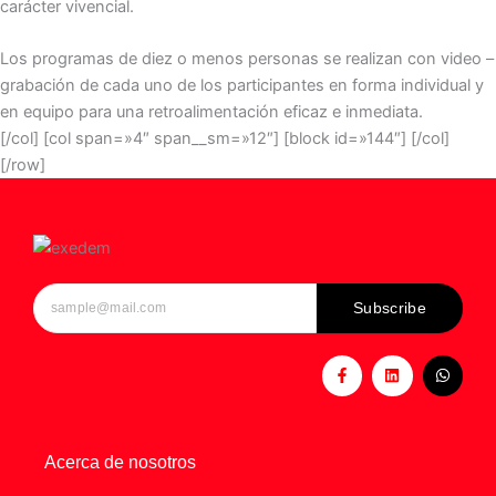
carácter vivencial.
Los programas de diez o menos personas se realizan con video –
grabación de cada uno de los participantes en forma individual y
en equipo para una retroalimentación eficaz e inmediata.
[/col] [col span=»4″ span__sm=»12″] [block id=»144″] [/col]
[/row]
Subscribe
F
L
W
a
i
h
c
n
a
e
k
t
b
e
s
o
d
a
o
i
p
Acerca de nosotros
k
n
p
-