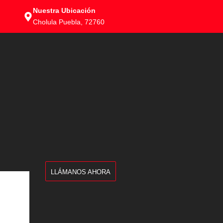
Nuestra Ubicación
Cholula Puebla, 72760
LLÁMANOS AHORA