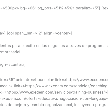
ght=»500px» bg=»66″ bg_pos=»51% 45%» parallax=»5″] [text
da»] [col span__sm=»12″ align=»center»]
entos para el éxito en los negocios a través de programa
mpresarial.
lign=»center»]
id=»55″ animate=»bounceIn» link=»https://www.exedem.com/
eIn» link=»https://www.exedem.com/servicios/coaching-bu
=»https://www.exedem.com/servicios/training-business/»] 
exedem.com/oferta-educativa/negociacion-con-lenguaje-no-
tos de mejora y cambio organizacional, incluyendo program