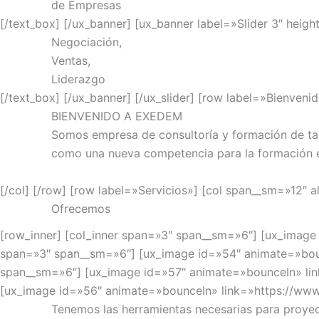
de Empresas
[/text_box] [/ux_banner] [ux_banner label=»Slider 3″ hei
Negociación,
Ventas,
Liderazgo
[/text_box] [/ux_banner] [/ux_slider] [row label=»Bienveni
BIENVENIDO A EXEDEM
Somos empresa de consultoría y formación de tal
como una nueva competencia para la formación e
[/col] [/row] [row label=»Servicios»] [col span__sm=»12″ a
Ofrecemos
[row_inner] [col_inner span=»3″ span__sm=»6″] [ux_image 
span=»3″ span__sm=»6″] [ux_image id=»54″ animate=»bounc
span__sm=»6″] [ux_image id=»57″ animate=»bounceIn» link
[ux_image id=»56″ animate=»bounceIn» link=»https://www.
Tenemos las herramientas necesarias para proyec