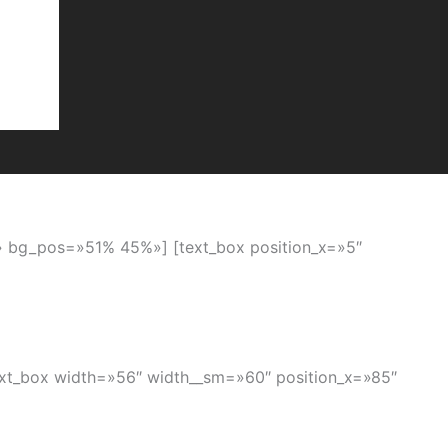
al» bg_pos=»51% 45%»] [text_box position_x=»5″
ext_box width=»56″ width__sm=»60″ position_x=»85″