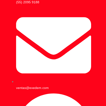
(55) 2095 9188
ventas@exedem.com