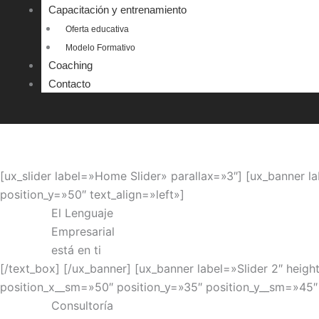
Capacitación y entrenamiento
Oferta educativa
Modelo Formativo
Coaching
Contacto
[ux_slider label=»Home Slider» parallax=»3″] [ux_banner
position_y=»50″ text_align=»left»]
El Lenguaje
Empresarial
está en ti
[/text_box] [/ux_banner] [ux_banner label=»Slider 2″ he
position_x__sm=»50″ position_y=»35″ position_y__sm=»45″ 
Consultoría