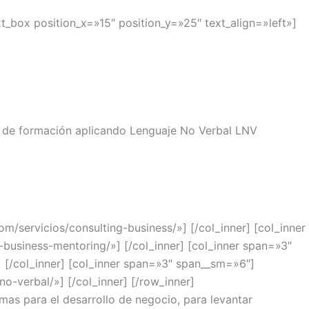
_box position_x=»15″ position_y=»25″ text_align=»left»]
s de formación aplicando Lenguaje No Verbal LNV
servicios/consulting-business/»] [/col_inner] [col_inner
siness-mentoring/»] [/col_inner] [col_inner span=»3″
[/col_inner] [col_inner span=»3″ span__sm=»6″]
verbal/»] [/col_inner] [/row_inner]
as para el desarrollo de negocio, para levantar