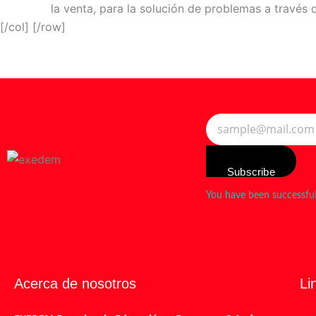
la venta, para la solución de problemas a travé
[/col] [/row]
Subscribe
You have been successful
Acerca de nosotros
Li