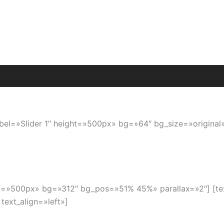
 label=»Slider 1″ height=»500px» bg=»64″ bg_size=»origin
ight=»500px» bg=»312″ bg_pos=»51% 45%» parallax=»2″] [t
text_align=»left»]